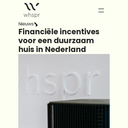
Nieuws
Changelog
Financiële incentives 
voor een duurzaam 
Pricing
huis in Nederland
PRODUCT
Design
Content
Publish
Blog
Careers