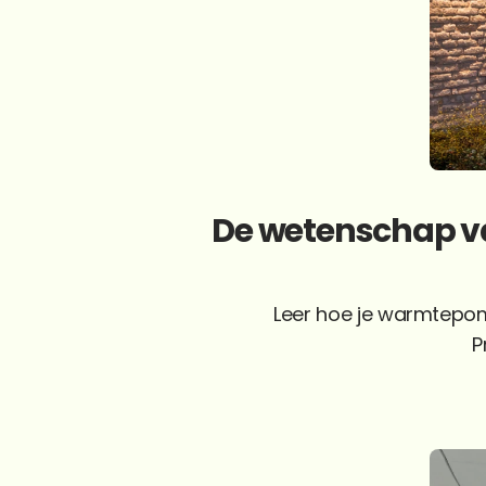
De wetenschap van
Leer hoe je warmtepom
P