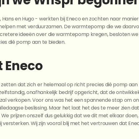
jn we Whspr begonne
r, Hans en Hugo - werkten bij Eneco en zochten naar manie
e helpen met verduurzamen. De warmtepomp die we daarvoo
retere ideeën over die warmtepomp kregen, besloten we ee
cies dié pomp aan te bieden.
 Eneco
 zetten dat zich er helemaal op richt precies dié pomp aan
lfstandig, onafhankelijk bedrijf opgericht, dat de ontwik
zal verkopen. Voor ons was het een spannende stap om on
lledaagse beslissing. Maar het laat het des te meer zien da
 We prijzen onszelf dus gelukkig dat we dit met elkaar doen,
j versterken. Wij zijn vooral blij met het vertrouwen dat Ene