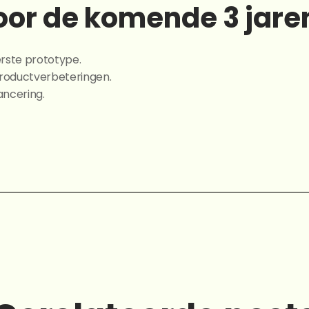
oor de komende 3 jare
erste prototype.
productverbeteringen.
ancering.