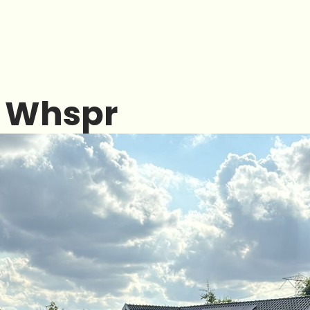
Changelog
r Whspr
Pricing
PRODUCT
Design
Content
Publish
Blog
Careers