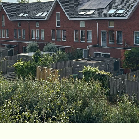
Docs
About
COMMUNITY
Join
Events
Experts